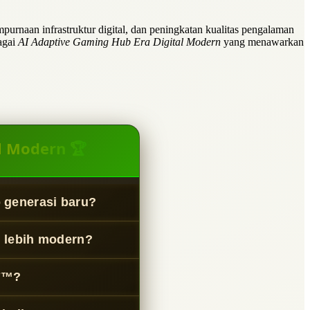
urnaan infrastruktur digital, dan peningkatan kualitas pengalaman
agai
AI Adaptive Gaming Hub Era Digital Modern
yang menawarkan
l Modern 🏆
generasi baru?
gkan kecerdasan buatan,
lebih modern?
g lebih cepat, interaktif,
KERAS777™
memungkinkan
77™?
 eksplorasi virtual.
g mampu mengoptimalkan