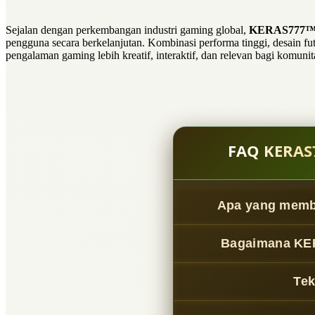
Sejalan dengan perkembangan industri gaming global,
KERAS777
pengguna secara berkelanjutan. Kombinasi performa tinggi, desain f
pengalaman gaming lebih kreatif, interaktif, dan relevan bagi komunita
FAQ KERAS7
Apa yang memb
KERAS777™
menghadirkan
Bagaimana KE
teknologi quantum, dan eks
dan imersif di berbagai pe
Dengan desain antarmuka fut
Tek
pengguna menikmati dunia d
KERAS777™
didukung ole