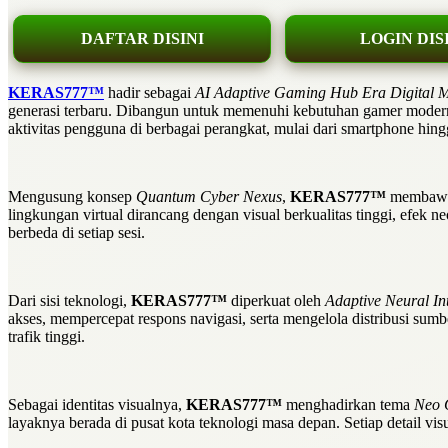
DAFTAR DISINI
LOGIN DIS
KERAS777™
hadir sebagai
AI Adaptive Gaming Hub Era Digital 
generasi terbaru. Dibangun untuk memenuhi kebutuhan gamer modern
aktivitas pengguna di berbagai perangkat, mulai dari smartphone hing
Mengusung konsep
Quantum Cyber Nexus
,
KERAS777™
membawa p
lingkungan virtual dirancang dengan visual berkualitas tinggi, efek 
berbeda di setiap sesi.
Dari sisi teknologi,
KERAS777™
diperkuat oleh
Adaptive Neural In
akses, mempercepat respons navigasi, serta mengelola distribusi sumbe
trafik tinggi.
Sebagai identitas visualnya,
KERAS777™
menghadirkan tema
Neo 
layaknya berada di pusat kota teknologi masa depan. Setiap detail 